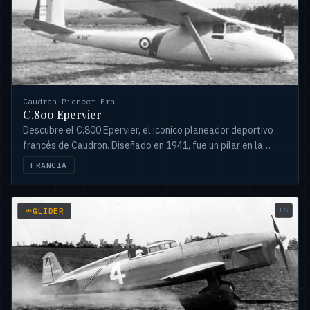
Caudron
·
Pioneer Era
C.800 Epervier
Descubre el C.800 Epervier, el icónico planeador deportivo
francés de Caudron. Diseñado en 1941, fue un pilar en la
aviación deportiva y de entrenamiento hasta 1992.
FRANCIA
ES
GLIDER