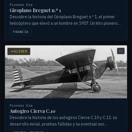
Pioneer Era
Giroplano Breguet n.º 1
Descubre la historia del Giroplano Breguet n.º 1, el primer
helicóptero que elevó a un hombre en 1907. Un hito pionero
en la aviación francesa.
FRANCIA
ES
GLIDER
Pioneer Era
Autogiro Cierva C.10
Descubre la historia de los autogiros Cierva C.10 y C.11: su
desarrollo inicial, pruebas fallidas y su eventual uso
educativo en la aviación.