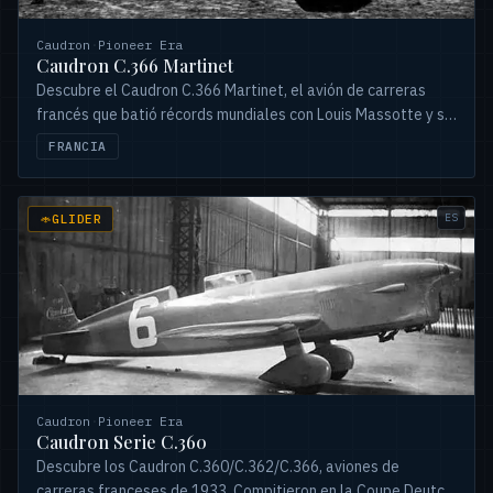
Caudron
·
Pioneer Era
Caudron C.366 Martinet
Descubre el Caudron C.366 Martinet, el avión de carreras
francés que batió récords mundiales con Louis Massotte y su
audaz rediseño.
FRANCIA
ES
GLIDER
Caudron
·
Pioneer Era
Caudron Serie C.360
Descubre los Caudron C.360/C.362/C.366, aviones de
carreras franceses de 1933. Compitieron en la Coupe Deutch