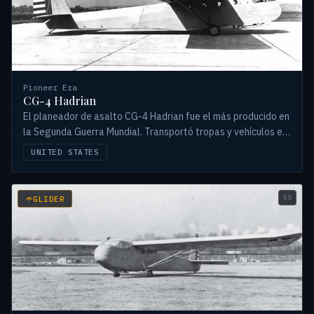
Pioneer Era
CG-4 Hadrian
El planeador de asalto CG-4 Hadrian fue el más producido en
la Segunda Guerra Mundial. Transportó tropas y vehículos en
operaciones clave como Normandía y Birmania.
UNITED STATES
ES
GLIDER