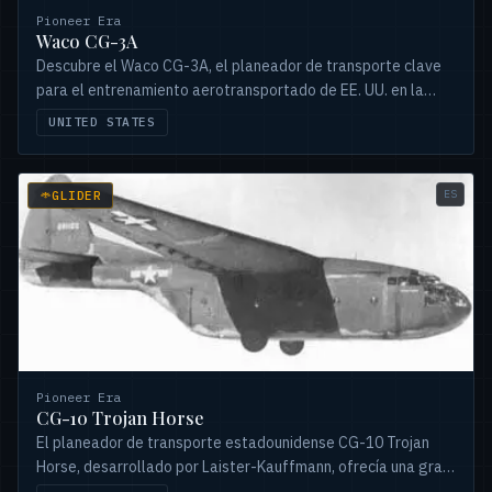
Pioneer Era
Waco CG-3A
Descubre el Waco CG-3A, el planeador de transporte clave
para el entrenamiento aerotransportado de EE. UU. en la
Segunda Guerra Mundial, precursor del CG-4A.
UNITED STATES
ES
GLIDER
Pioneer Era
CG-10 Trojan Horse
El planeador de transporte estadounidense CG-10 Trojan
Horse, desarrollado por Laister-Kauffmann, ofrecía una gran
capacidad de carga para 42 personas.