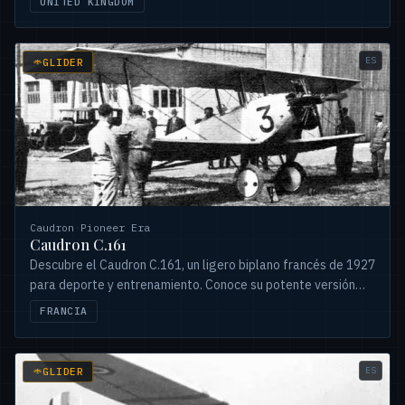
UNITED KINGDOM
ES
GLIDER
Caudron
·
Pioneer Era
Caudron C.161
Descubre el Caudron C.161, un ligero biplano francés de 1927
para deporte y entrenamiento. Conoce su potente versión
C.168, exportada a Europa.
FRANCIA
ES
GLIDER