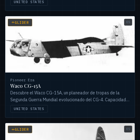
UNITED STATES
ES
GLIDER
Pioneer Era
Waco CG-15A
Descubre el Waco CG-15A, un planeador de tropas de la
Segunda Guerra Mundial evolucionado del CG-4. Capacidad
para 15 paracaidistas y velocidad de remolque de 290 km/h.
UNITED STATES
ES
GLIDER