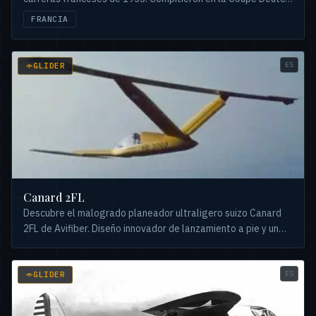
de la Meurthe, logrando récords y segundos puestos.
FRANCIA
ES
GLIDER
Canard 2FL
Descubre el malogrado planeador ultraligero suizo Canard
2FL de Avifiber. Diseño innovador de lanzamiento a pie y un
fallo trágico del sistema de control.
ES
GLIDER