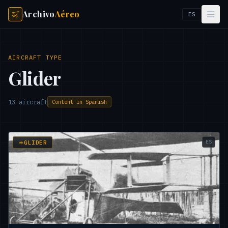
Archivo
Aéreo
ES
AIRCRAFT TYPE
Glider
13
aircraft
Content in Spanish
ES
GLIDER