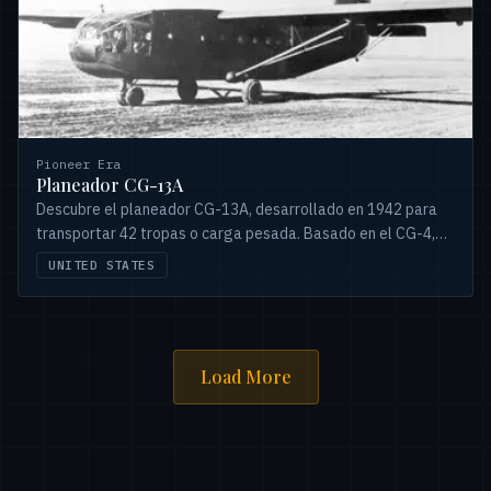
Pioneer Era
Planeador CG-13A
Descubre el planeador CG-13A, desarrollado en 1942 para
transportar 42 tropas o carga pesada. Basado en el CG-4,
132 unidades fueron construidas por Ford y Northwestern.
UNITED STATES
Load More