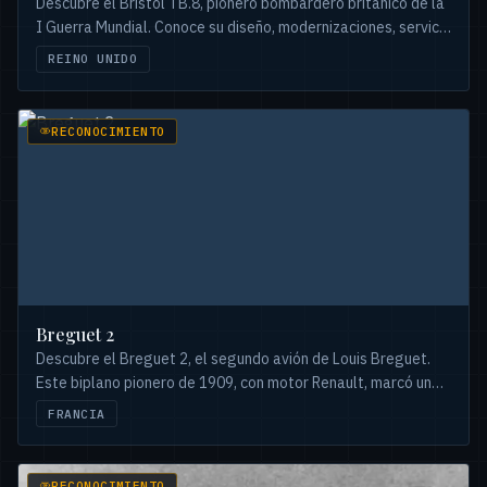
Descubre el Bristol TB.8, pionero bombardero británico de la
I Guerra Mundial. Conoce su diseño, modernizaciones, servicio
y legado en la aviación militar temprana.
REINO UNIDO
RECONOCIMIENTO
Breguet 2
Descubre el Breguet 2, el segundo avión de Louis Breguet.
Este biplano pionero de 1909, con motor Renault, marcó un
hito en la aviación temprana francesa.
FRANCIA
RECONOCIMIENTO