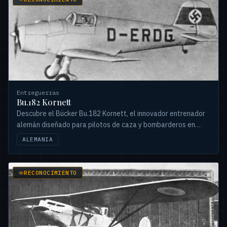
Entreguerras
Bu.182 Kornett
Descubre el Bücker Bu.182 Kornett, el innovador entrenador
alemán diseñado para pilotos de caza y bombarderos en
picado, rechazado por la Luftwaffe.
ALEMANIA
RECONOCIMIENTO