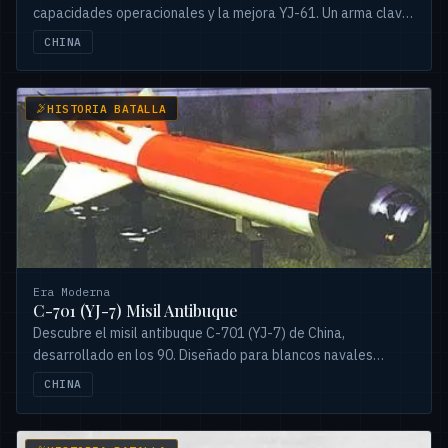
capacidades operacionales y la mejora YJ-61. Un arma clave
para la aviación naval.
CHINA
HISTORIA BATALLA
Era Moderna
C-701 (YJ-7) Misil Antibuque
Descubre el misil antibuque C-701 (YJ-7) de China,
desarrollado en los 90. Diseñado para blancos navales
pequeños, tiene un alcance de 15-20 km y guía versátil.
CHINA