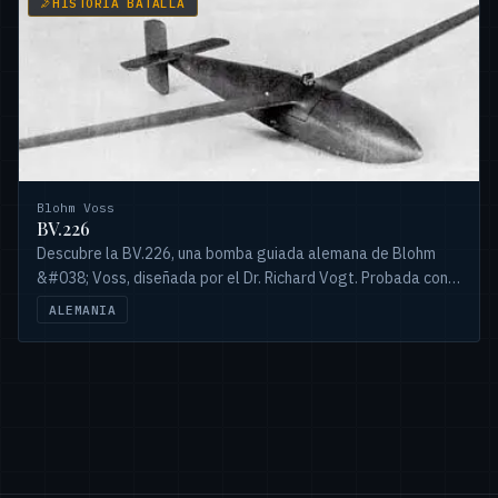
HISTORIA BATALLA
Blohm Voss
BV.226
Descubre la BV.226, una bomba guiada alemana de Blohm
&#038; Voss, diseñada por el Dr. Richard Vogt. Probada con
el He-111H-6, precursora de la BV 246.
ALEMANIA