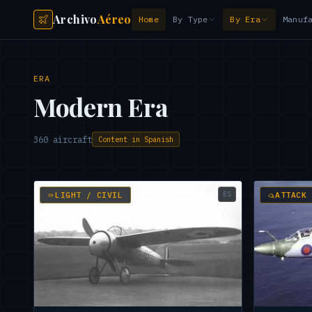
Archivo
Aéreo
Home
By Type
By Era
Manuf
ERA
Modern Era
360
aircraft
Content in Spanish
ES
LIGHT / CIVIL
ATTACK