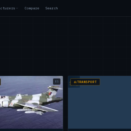
acturers
Compare
Search
ES
TRANSPORT