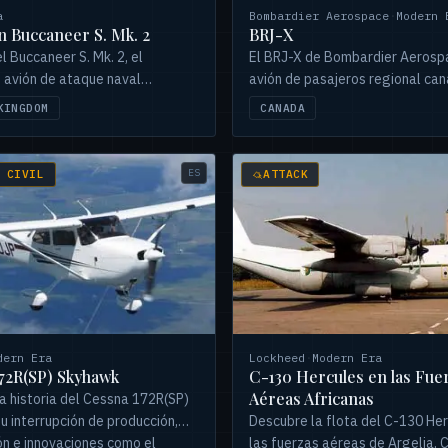
a
Bombardier Aerospace
·
Modern 
n Buccaneer S. Mk. 2
BRJ-X
l Buccaneer S. Mk. 2, el
El BRJ-X de Bombardier Aerosp
 avión de ataque naval
avión de pasajeros regional can
 Conoce sus potentes motores
presentado en 1998. Innovador 
KINGDOM
CANADA
icio en la Royal Navy, mejoras de
certific. prevista en 2003.
ombate en la Tormenta del
Un verdadero icono.
ES
 CIVIL
ATTACK
dern Era
Lockheed
·
Modern Era
72R(SP) Skyhawk
C-130 Hercules en las Fue
Aéreas Africanas
a historia del Cessna 172R(SP)
u interrupción de producción,
Descubre la flota del C-130 Her
ón e innovaciones como el
las fuerzas aéreas de Argelia, 