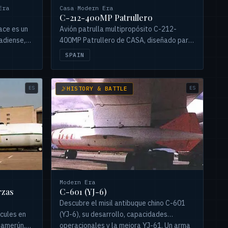
Era
Casa
·
Modern Era
C-212-400MP Patrullero
ace es un
Avión patrulla multipropósito C-212-
adiense,
400MP Patrullero de CASA, diseñado para
diseño con
vigilancia marítima, con avanzada aviónica
SPAIN
y armamento versátil.
ES
ES
HISTORY & BATTLE
Modern Era
rzas
C-601 (YJ-6)
Descubre el misil antibuque chino C-601
cules en
(YJ-6), su desarrollo, capacidades
Camerún,
operacionales y la mejora YJ-61. Un arma