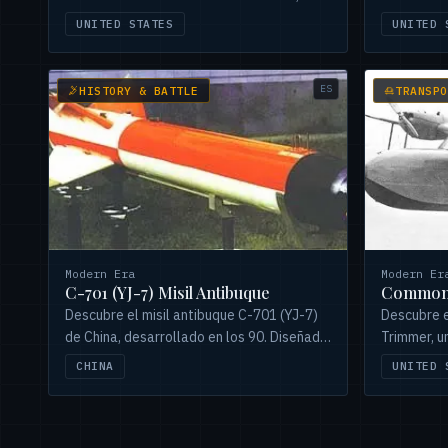
capacidad de carga y servicio.
Garmin G10
UNITED STATES
UNITED 
ES
HISTORY & BATTLE
TRANSPO
Modern Era
Modern Er
C-701 (YJ-7) Misil Antibuque
Commonw
Descubre el misil antibuque C-701 (YJ-7)
Descubre 
de China, desarrollado en los 90. Diseñado
Trimmer, u
para blancos navales pequeños, tiene un
de 1947. D
CHINA
UNITED 
alcance de 15-20 km y guía versátil.
solo dos u