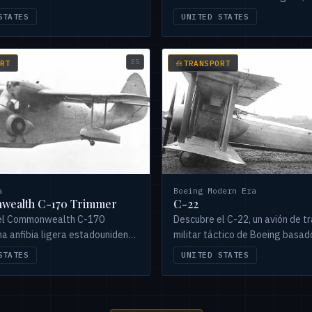
00. Un icono de la aviación.
Libia, Marruecos, Nigeria, Gabón
STATES
UNITED STATES
incluyendo variantes y pérdidas.
ES
RT
TRANSPORT
a
Boeing
·
Modern Era
ealth C-170 Trimmer
C-22
el Commonwealth C-170
Descubre el C-22, un avión de t
na anfibia ligera estadounidense
militar táctico de Boeing basad
esarrollada por Gilbert Trimmer,
727, utilizado por la Guardia Na
STATES
UNITED STATES
nidades fueron construidas.
Aérea y el Mando Sur de EE. UU
1964.