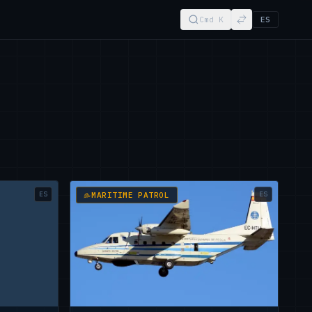
Cmd K
ES
ES
ES
MARITIME PATROL