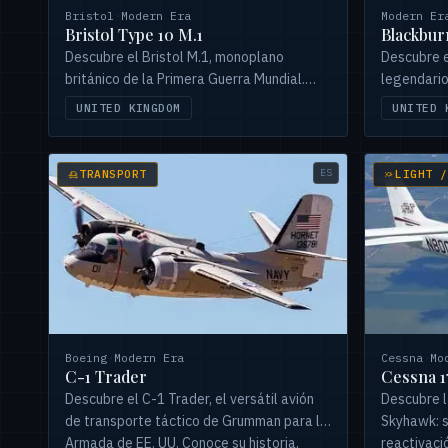
Bristol
·
Modern Era
Modern Er
Bristol Type 10 M.1
Blackbur
Descubre el Bristol M.1, monoplano
Descubre e
británico de la Primera Guerra Mundial.
legendario
Innovador pero infravalorado, vio acción
británico.
UNITED KINGDOM
UNITED 
en frentes secundarios y rompió récords.
Spey, serv
la RAF y c
Desierto. 
ES
TRANSPORT
LIGHT /
Boeing
·
Modern Era
Cessna
·
Mo
C-1 Trader
Cessna 1
Descubre el C-1 Trader, el versátil avión
Descubre l
de transporte táctico de Grumman para la
Skyhawk: s
Armada de EE. UU. Conoce su historia,
reactivaci