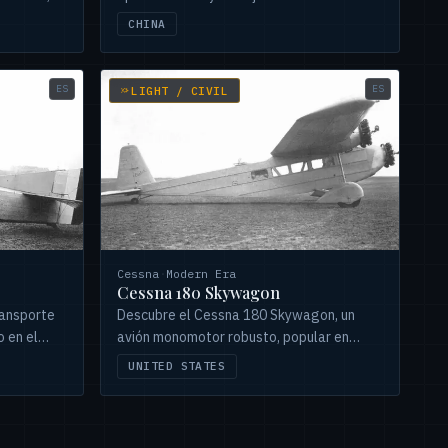
 y Zaire,
clave para la aviación naval.
CHINA
ES
ES
LIGHT / CIVIL
Cessna
·
Modern Era
Cessna 180 Skywagon
ransporte
Descubre el Cessna 180 Skywagon, un
o en el
avión monomotor robusto, popular en
cional
aviación agrícola y áreas remotas. Conoce
UNITED STATES
. desde
su historia desde 1952 hasta 1981.