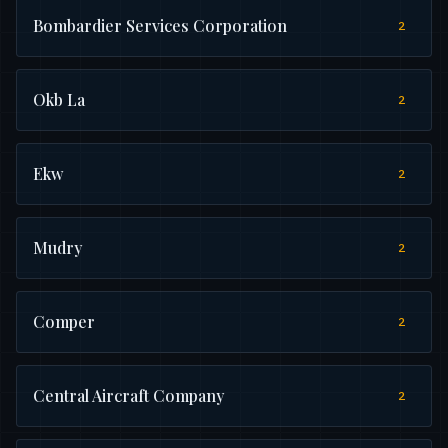
Bombardier Services Corporation
2
Okb La
2
Ekw
2
Mudry
2
Comper
2
Central Aircraft Company
2