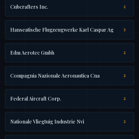
Cubcrafters Inc.
2
Hanseatische Flugzeugwerke Karl Caspar Ag
2
Edm Aerotec Gmbh
2
Compagnia Nazionale Aeronautica Cna
2
Federal Aircraft Corp.
2
Nationale Vliegtuig Industrie Nvi
2