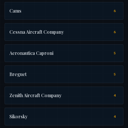
Cams
6
Cessna Aircraft Company
6
Aeronautica Caproni
5
Breguet
5
Zenith Aircraft Company
4
Sikorsky
4