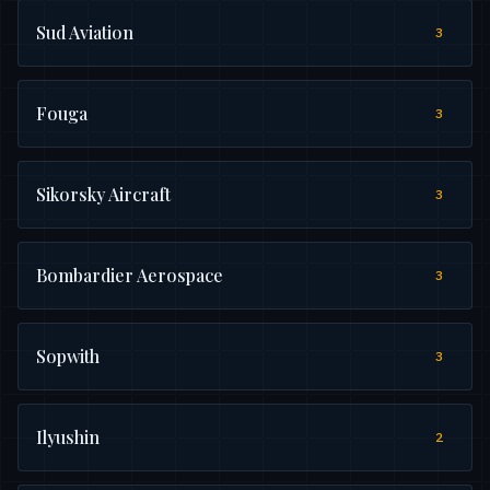
Sud Aviation
3
Fouga
3
Sikorsky Aircraft
3
Bombardier Aerospace
3
Sopwith
3
Ilyushin
2