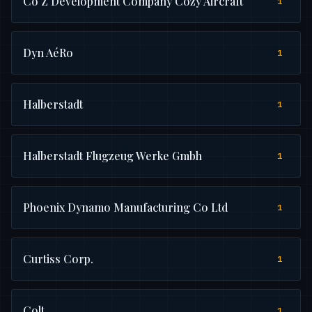
Co Z Development Company Cozy Aircraft
1
Dyn AéRo
1
Halberstadt
1
Halberstadt Flugzeug Werke Gmbh
1
Phoenix Dynamo Manufacturing Co Ltd
1
Curtiss Corp.
1
Colt
1