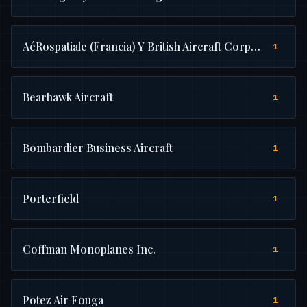
AéRospatiale (Francia) Y British Aircraft Corporation (Reino
1
Bearhawk Aircraft
1
Bombardier Business Aircraft
1
Porterfield
1
Coffman Monoplanes Inc.
1
Potez Air Fouga
1