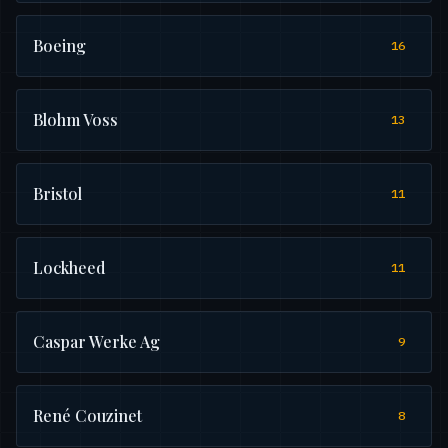
Boeing
16
Blohm Voss
13
Bristol
11
Lockheed
11
Caspar Werke Ag
9
René Couzinet
8