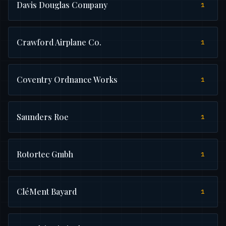
Davis Douglas Company
1
Crawford Airplane Co.
1
Coventry Ordnance Works
1
Saunders Roe
1
Rotortec Gmbh
1
CléMent Bayard
1