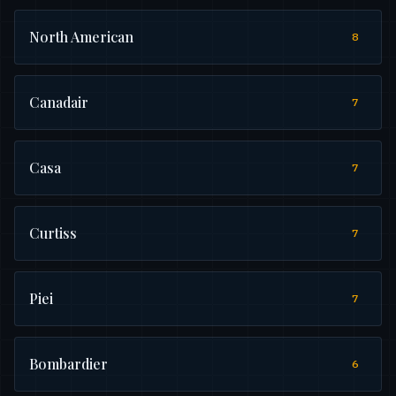
North American
8
Canadair
7
Casa
7
Curtiss
7
Piei
7
Bombardier
6