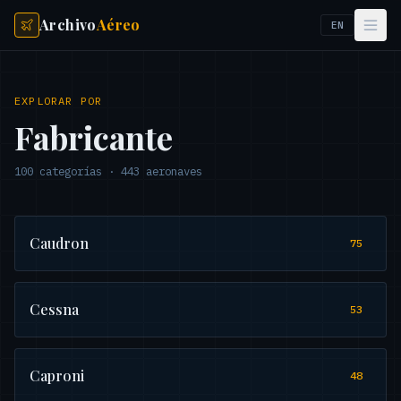
Archivo
Aéreo
EN
EXPLORAR POR
Fabricante
100
categorías
·
443
aeronaves
Caudron
75
Cessna
53
Caproni
48