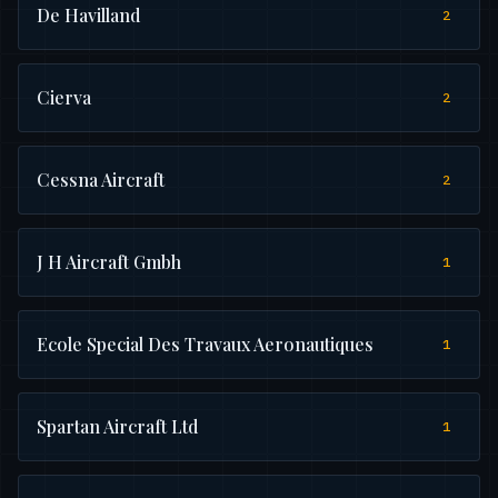
De Havilland
2
Cierva
2
Cessna Aircraft
2
J H Aircraft Gmbh
1
Ecole Special Des Travaux Aeronautiques
1
Spartan Aircraft Ltd
1