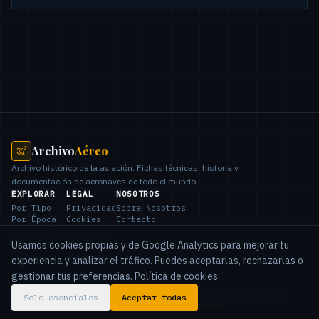
Archivo
Aéreo
Archivo histórico de la aviación. Fichas técnicas, historia y
documentación de aeronaves de todo el mundo.
EXPLORAR
LEGAL
NOSOTROS
Por Tipo
Privacidad
Sobre Nosotros
Por Época
Cookies
Contacto
Fabricantes
Términos
Países
Usamos cookies propias y de Google Analytics para mejorar tu
experiencia y analizar el tráfico. Puedes aceptarlas, rechazarlas o
gestionar tus preferencias.
Política de cookies
©
2026
Archivo Aéreo.
Todos los derechos reservados.
Solo esenciales
Aceptar todas
AgathaPress
Desarrollado por