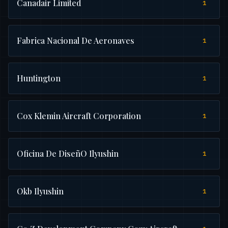
Canadair Limited
1
Fabrica Nacional De Aeronaves
1
Huntington
1
Cox Klemin Aircraft Corporation
1
Oficina De DiseñO Ilyushin
1
Okb Ilyushin
1