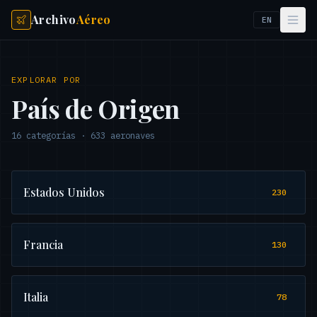
Archivo
Aéreo
EN
EXPLORAR POR
País de Origen
16
categorías
·
633
aeronaves
Estados Unidos
230
Francia
130
Italia
78