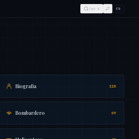
Cmd K
EN
Biografia
118
Bombardero
69