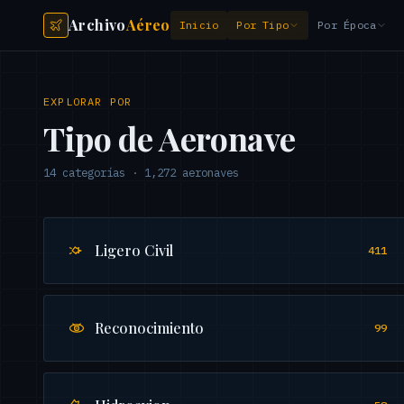
Archivo
Aéreo
Inicio
Por Tipo
Por Época
EXPLORAR POR
Tipo de Aeronave
14
categorías
·
1,272
aeronaves
Ligero Civil
411
Reconocimiento
99