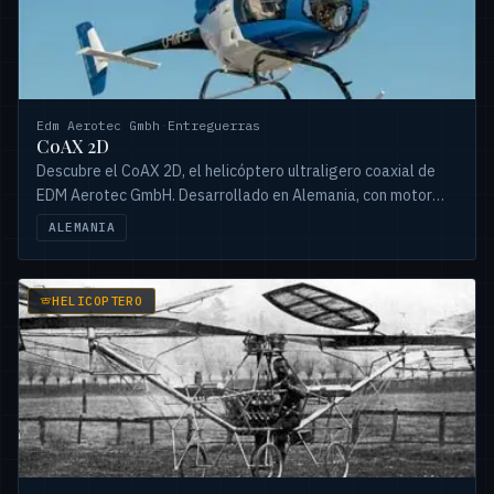
Edm Aerotec Gmbh
·
Entreguerras
CoAX 2D
Descubre el CoAX 2D, el helicóptero ultraligero coaxial de
EDM Aerotec GmbH. Desarrollado en Alemania, con motor
belga, diseñado para 450kg de MTOW y máxima unificación.
ALEMANIA
HELICOPTERO