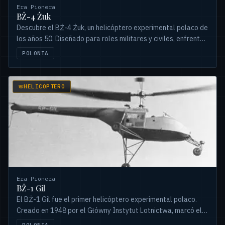
Era Pionera
BŻ-4 Żuk
Descubre el BŻ-4 Żuk, un helicóptero experimental polaco de
los años 50. Diseñado para roles militares y civiles, enfrentó
desafíos clave en la aviación polaca.
POLONIA
HELICOPTERO
Era Pionera
BŻ-1 Gil
El BŻ-1 Gil fue el primer helicóptero experimental polaco.
Creado en 1948 por el Główny Instytut Lotnictwa, marcó el
inicio de la aviación rotatoria en Polonia.