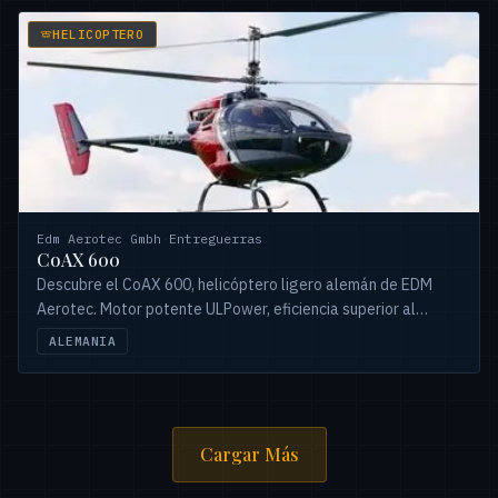
HELICOPTERO
Edm Aerotec Gmbh
·
Entreguerras
CoAX 600
Descubre el CoAX 600, helicóptero ligero alemán de EDM
Aerotec. Motor potente ULPower, eficiencia superior al
Robinson R22 y certificado en 2023.
ALEMANIA
Cargar Más