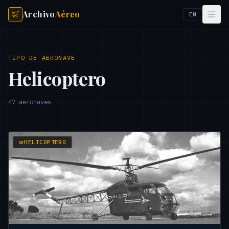
Archivo
Aéreo
EN
TIPO DE AERONAVE
Helicoptero
47
aeronaves
HELICOPTERO