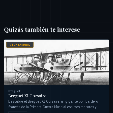
Quizás también te interese
BOMBARDERO
Breguet
Breguet XI Corsaire
Descubre el Breguet XI Corsaire, un gigante bombardero
francés de la Primera Guerra Mundial con tres motores y
potente armamento, rechazado por su gran tamaño.