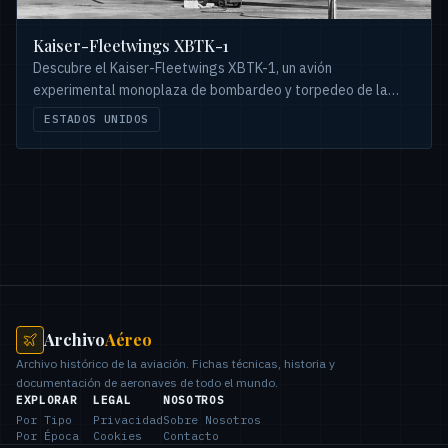
Kaiser-Fleetwings XBTK-1
Descubre el Kaiser-Fleetwings XBTK-1, un avión
experimental monoplaza de bombardeo y torpedeo de la
Armada de EE. UU. Conoce su diseño, desafíos y cancelación.
ESTADOS UNIDOS
Archivo
Aéreo
Archivo histórico de la aviación. Fichas técnicas, historia y
documentación de aeronaves de todo el mundo.
EXPLORAR
LEGAL
NOSOTROS
Por Tipo
Privacidad
Sobre Nosotros
Por Época
Cookies
Contacto