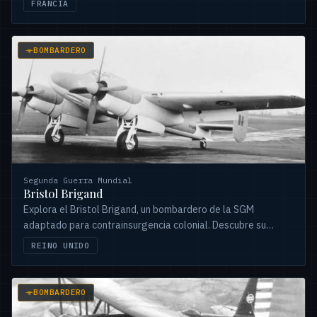
FRANCIA
BOMBARDERO
Segunda Guerra Mundial
Bristol Brigand
Explora el Bristol Brigand, un bombardero de la SGM
adaptado para contrainsurgencia colonial. Descubre su
diseño único, desafíos operacionales y legado.
REINO UNIDO
BOMBARDERO