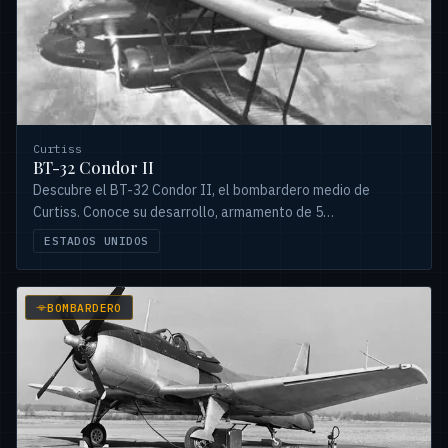
Curtiss
BT-32 Condor II
Descubre el BT-32 Condor II, el bombardero medio de
Curtiss. Conoce su desarrollo, armamento de 5
ametralladoras y capacidad de 762kg de bombas. Exportado
ESTADOS UNIDOS
a China, Colombia y Perú.
BOMBARDERO