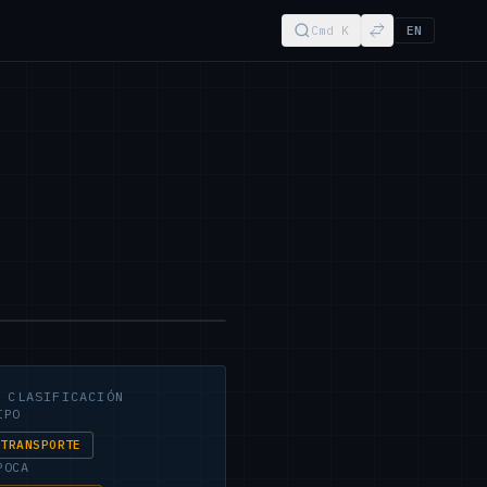
Cmd K
EN
◈
CLASIFICACIÓN
IPO
TRANSPORTE
POCA