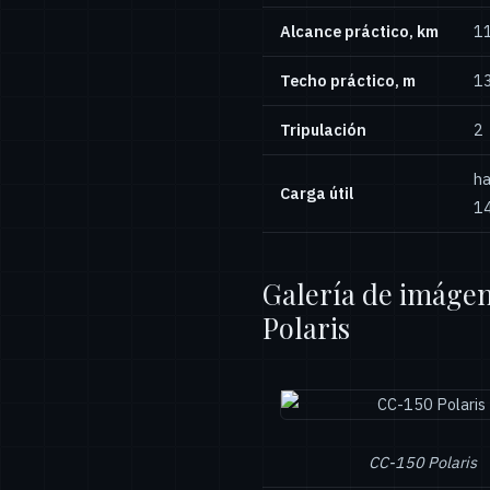
Alcance práctico, km
1
Techo práctico, m
1
Tripulación
2
ha
Carga útil
14
Galería de imágen
Polaris
CC-150 Polaris