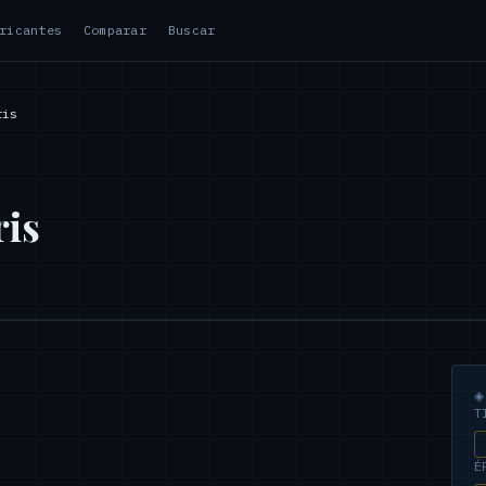
ricantes
Comparar
Buscar
ris
ris
T
É