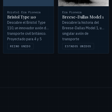
Bristol
·
Era Pionera
Era Pionera
Bristol Type 110
Breese-Dallas Model 1
Descubre el Bristol Type
Descubre la historia del
110, un innovador avión de
Breese-Dallas Model 1, un
transporte civil británico.
singular avión de
Proyectado para 4 y 5
transporte
pasajeros, su desarrollo
estadounidense de los
REINO UNIDO
ESTADOS UNIDOS
fue truncado por
años 30, su versátil carrera
accidentes y prioridades
y su trágico final.
militares.