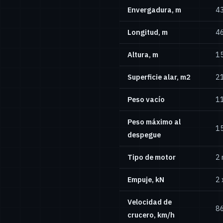
Envergadura, m
4
Longitud, m
4
Altura, m
1
Superficie alar, m2
2
Peso vacío
1
Peso máximo al
1
despegue
Tipo de motor
2 
Empuje, kN
2 
Velocidad de
8
crucero, km/h