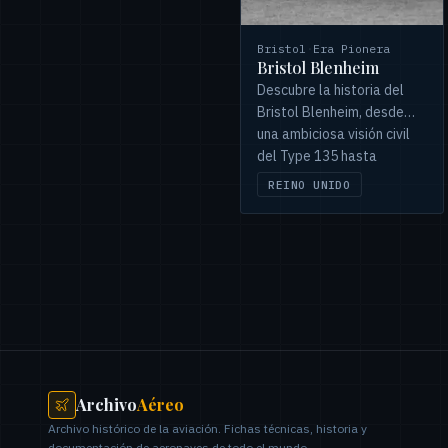
Bristol
·
Era Pionera
Bristol Blenheim
Descubre la historia del
Bristol Blenheim, desde
una ambiciosa visión civil
del Type 135 hasta
convertirse en el icónico
REINO UNIDO
bombardero de la Segunda
Guerra Mundial.
Archivo
Aéreo
Archivo histórico de la aviación. Fichas técnicas, historia y
documentación de aeronaves de todo el mundo.