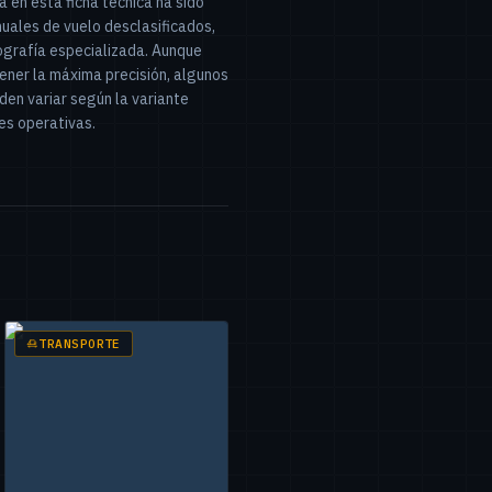
 en esta ficha técnica ha sido
uales de vuelo desclasificados,
iografía especializada. Aunque
ner la máxima precisión, algunos
en variar según la variante
nes operativas.
TRANSPORTE