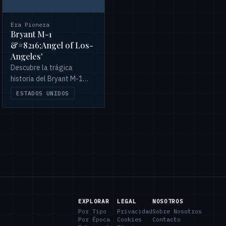
Era Pionera
Bryant M-1
&#8216;Angel of Los-
Angeles'
Descubre la trágica
historia del Bryant M-1
&#8216;Angel of Los-
ESTADOS UNIDOS
Angeles', un monoplano
diseñado para la Dole Air
Race de 1927, y el fatal
accidente de su piloto,
Arthur Rogers.
EXPLORAR
LEGAL
NOSOTROS
Por Tipo
Privacidad
Sobre Nosotros
Por Época
Cookies
Contacto