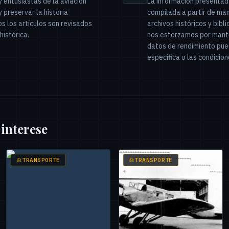
 entusiastas de la aviación
La información presentada
preservar la historia
compilada a partir de man
s los artículos son revisados
archivos históricos y bibl
histórica.
nos esforzamos por mante
datos de rendimiento pued
específica o las condicio
 interese
TRANSPORTE
TRANSPORTE