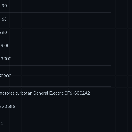
3.90
6.66
5.80
19.00
13000
50900
motores turbofán General Electric CF6-80C2A2
x 23586
61