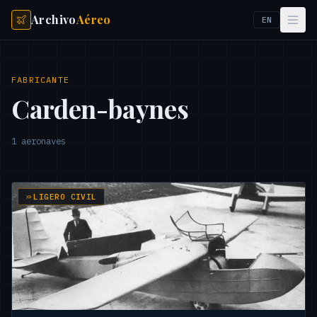
Archivo
Aéreo
EN
FABRICANTE
Carden-baynes
1
aeronaves
LIGERO CIVIL