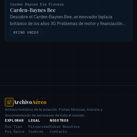
Carden Baynes
·
Era Pionera
Carden-Baynes Bee
Descubre el Carden-Baynes Bee, un innovador biplaza
británico de los años 30. Problemas de motor y financiación
truncaron su futuro.
REINO UNIDO
Archivo
Aéreo
Archivo histórico de la aviación. Fichas técnicas, historia y
documentación de aeronaves de todo el mundo.
EXPLORAR
LEGAL
NOSOTROS
Por Tipo
Privacidad
Sobre Nosotros
Por Época
Cookies
Contacto
Fabricantes
Términos